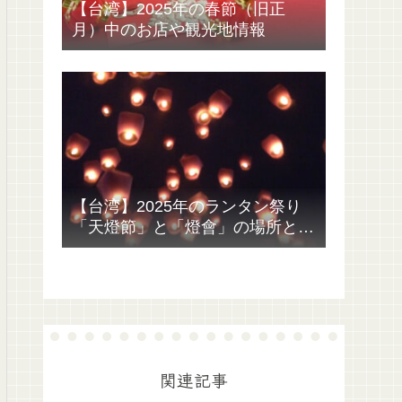
【台湾】2025年の春節（旧正
月）中のお店や観光地情報
【台湾】2025年のランタン祭り
「天燈節」と「燈會」の場所と日
付、行き方
関連記事