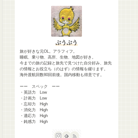
ぷうぷう
旅が好きな元OL。アラフィフ。
睡眠、乗り物、高所、生物、地図が好き。
今までの旅の記録と旅先で見つけた自分好み、旅先
の情報とお役立ち（のはず）の情報を綴ります。
海外渡航回数80回前後。国内移動も得意です。
ーー スペック ーー
・英語力 Low
・計画力 Low
・忘却力 High
・消化力 High
・適応力 High
・鈍感力 High